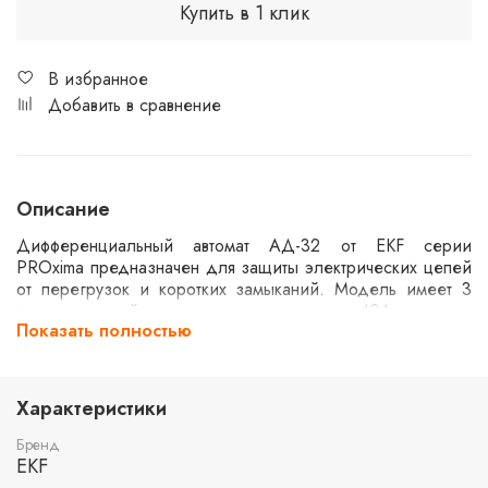
Купить в 1 клик
В избранное
Добавить в сравнение
Описание
Дифференциальный автомат АД-32 от EKF серии
PROxima предназначен для защиты электрических цепей
от перегрузок и коротких замыканий. Модель имеет 3
полюса и нейтраль, рассчитана на ток 40А и утечку
Показать полностью
100мА. Характеристика срабатывания типа C и тип
дифференциальной защиты AC. Электронный механизм
обеспечивает надежную работу при напряжении до
270В. Способен выдерживать ток короткого замыкания
Характеристики
до 4,5кА.
Бренд
EKF