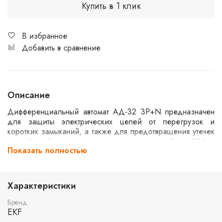
Купить в 1 клик
В избранное
Добавить в сравнение
Описание
Дифференциальный автомат АД-32 3P+N предназначен
для защиты электрических цепей от перегрузок и
коротких замыканий, а также для предотвращения утечек
тока. Устройство поддерживает номинальный ток 32А и
Показать полностью
дифференциальный ток 30мА. Характеристика
срабатывания типа C и тип утечки AC делают его
подходящим для различных бытовых и промышленных
применений. Электронный механизм и защита до 270В
Характеристики
обеспечивают надежную работу в сетях с нестабильным
напряжением. Максимальная отключающая способность
Бренд
составляет 4,5кА.
EKF