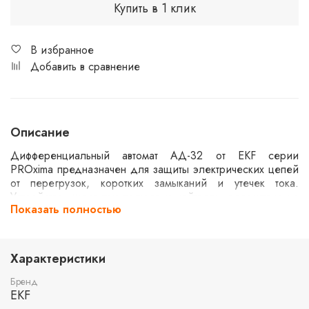
Купить в 1 клик
В избранное
Добавить в сравнение
Описание
Дифференциальный автомат АД-32 от EKF серии
PROxima предназначен для защиты электрических цепей
от перегрузок, коротких замыканий и утечек тока.
Устройство имеет три полюса и нейтраль, рассчитано на
Показать полностью
номинальный ток 16А и утечку 30мА. Характеристика
срабатывания "C" позволяет использовать его в цепях с
умеренными пусковыми токами. Электронный тип
устройства обеспечивает точность и надежность. Защита
Характеристики
от перенапряжения до 270В и отключающая способность
4,5кА делают его подходящим для использования в
Бренд
бытовых и коммерческих условиях.
EKF