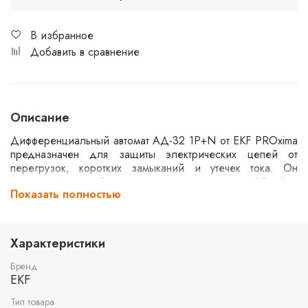
В избранное
Добавить в сравнение
Описание
Дифференциальный автомат АД-32 1P+N от EKF PROxima
предназначен для защиты электрических цепей от
перегрузок, коротких замыканий и утечек тока. Он
оснащен функцией отключения при утечке тока 30 мА и
Показать полностью
рассчитан на номинальный ток 40 А. Тип А обеспечивает
надежную защиту от переменного и пульсирующего тока
утечки. Применяется в жилых и коммерческих зданиях.
Характеристики
Бренд
EKF
Тип товара