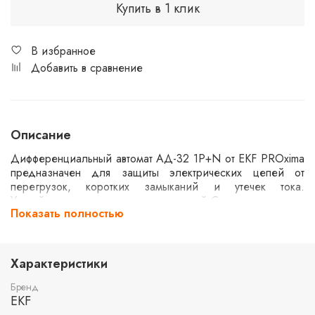
Купить в 1 клик
В избранное
Добавить в сравнение
Описание
Дифференциальный автомат АД-32 1P+N от EKF PROxima
предназначен для защиты электрических цепей от
перегрузок, коротких замыканий и утечек тока.
Устройство оснащено характеристикой C и рассчитано на
Показать полностью
номинальный ток 25А с током утечки 30мА. Электронный
тип устройства обеспечивает надежную работу при
напряжении до 270В. Максимальная отключающая
способность составляет 4,5кА, что делает его
Характеристики
подходящим для бытового и коммерческого
использования.
Бренд
EKF