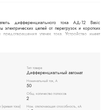
чатель дифференциального тока АД-12 Basic
ы электрических цепей от перегрузок и коротких
 предотвращения утечек тока. Устройство имеет
ток утечки 30мА. Тип АС обеспечивает защиту от
ктеристика C подходит для цепей с умеренными
ючатель рассчитан на отключающую способность
Тип товара
Дифференциальный автомат
Номинальный ток, А
50
Общ. количество полюсов
2
 (кривая тока)
Ном. отключающая способность, кА