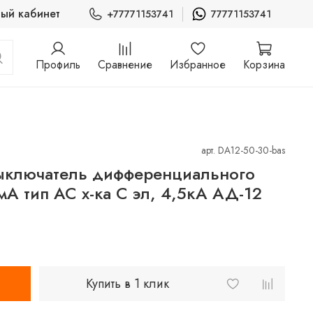
ый кабинет
+77771153741
77771153741
Профиль
Сравнение
Избранное
Корзина
арт.
DA12-50-30-bas
выключатель дифференциального
А тип АС х-ка C эл, 4,5кА АД-12
Купить в 1 клик