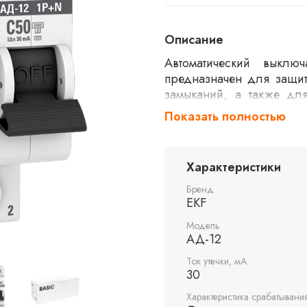
Описание
Автоматический выклю
предназначен для защит
замыканий, а также для
номинальный ток 50А и 
Показать полностью
переменного тока. Хара
пусковыми токами. Выкл
4,5кА.
Характеристики
Бренд
EKF
Модель
АД-12
Ток утечки, мА
30
Характеристика срабатывания