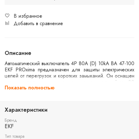
В избранное
Добавить в сравнение
Описание
Автоматический выключатель 4P 80А (D) 10kA ВА 47-100
EKF PROxima предназначен для защиты электрических
цепей от перегрузок и коротких замыканий. Он оснащен
четырьмя полюсами и рассчитан на номинальный ток 80
Показать полностью
ампер. Серия PROxima от EKF обеспечивает надежность
и долговечность в эксплуатации, а также подходит для
использования в промышленных и коммерческих
установках.
Характеристики
Бренд
EKF
Тип товара