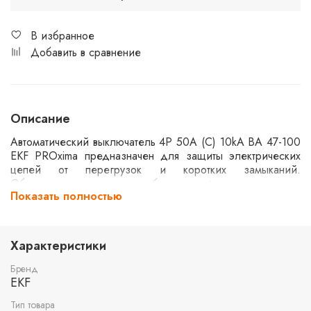
В избранное
Добавить в сравнение
Описание
Автоматический выключатель 4P 50А (C) 10kA ВА 47-100
EKF PROxima предназначен для защиты электрических
цепей от перегрузок и коротких замыканий.
Обеспечивает надежную работу в трехфазных системах с
Показать полностью
номинальным током до 50 ампер. Категория расцепления
C позволяет использовать его в цепях с умеренными
пусковыми токами. Способен выдерживать ток короткого
замыкания до 10 кА, что делает его подходящим для
Характеристики
промышленных и коммерческих объектов.
Бренд
EKF
Тип товара