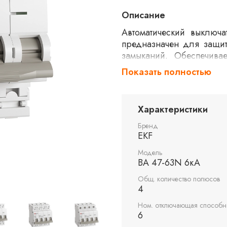
Описание
Автоматический выключ
предназначен для защит
замыканий. Обеспечива
допустимого тока. Подх
Показать полностью
промышленных установ
контролировать несколь
Характеристики
Бренд
EKF
Модель
ВА 47-63N 6кА
Общ. количество полюсов
4
Ном. отключающая способно
6