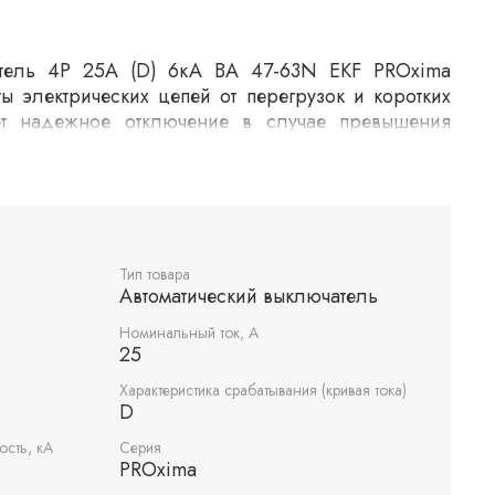
атель 4P 25А (D) 6кА ВА 47-63N EKF PROxima
ы электрических цепей от перегрузок и коротких
ет надежное отключение в случае превышения
одит для использования в жилых, коммерческих и
ках. Четырехполюсная конструкция позволяет
ко цепей одновременно.
Тип товара
Автоматический выключатель
Номинальный ток, А
25
Характеристика срабатывания (кривая тока)
D
сть, кА
Серия
PROxima