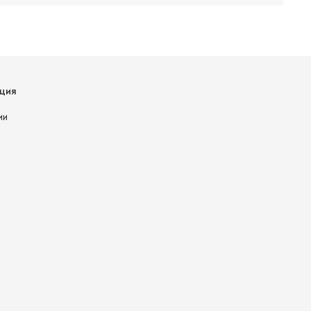
ция
ии