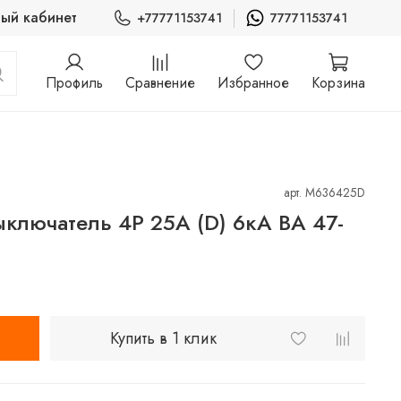
ый кабинет
+77771153741
77771153741
Профиль
Сравнение
Избранное
Корзина
арт.
M636425D
ыключатель 4P 25А (D) 6кА ВА 47-
Купить в 1 клик