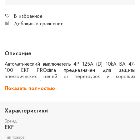
В избранное
Добавить в сравнение
Описание
Автоматический выключатель 4P 125А (D) 10kA ВА 47-
100 EKF PROxima предназначен для защиты
электрических цепей от перегрузок и коротких
замыканий. Обеспечивает надежное отключение при
Показать полностью
превышении допустимого тока. Четырехполюсная
конструкция позволяет использовать его в трехфазных
системах. Подходит для коммерческих и промышленных
установок, где требуется высокая надежность и
Характеристики
безопасность.
Бренд
EKF
Тип товара