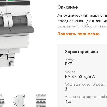
Описание
Автоматический выключ
предназначен для защит
замыканий. Обеспечива
номинальным током 2 а
Показать полностью
время срабатывания, чт
пусковыми токами.
Характеристики
Бренд
EKF
Модель
ВА 47-63 4,5кА
Общ. количество полюсов
3
Ном. отключающая способно
4,5