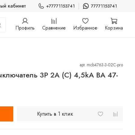
ый кабинет
+77771153741
77771153741
Профиль
Сравнение
Избранное
Корзина
арт.
mcb4763-3-02C-pro
ыключатель 3P 2А (C) 4,5kA ВА 47-
Купить в 1 клик