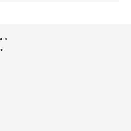
ция
ии