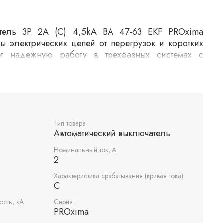
атель 3P 2А (C) 4,5kA ВА 47-63 EKF PROxima
ы электрических цепей от перегрузок и коротких
ет надежную работу в трехфазных системах с
мпера. Характеристика C указывает на среднее
о делает его подходящим для цепей с умеренными
Тип товара
Автоматический выключатель
Номинальный ток, А
2
Характеристика срабатывания (кривая тока)
C
сть, кА
Серия
PROxima