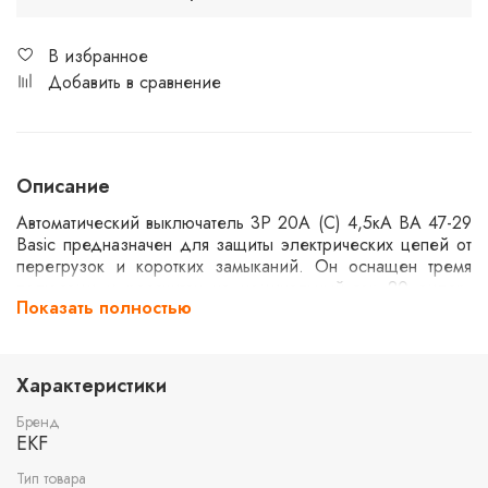
В избранное
Добавить в сравнение
Описание
Автоматический выключатель 3P 20А (C) 4,5кА ВА 47-29
Basic предназначен для защиты электрических цепей от
перегрузок и коротких замыканий. Он оснащен тремя
полюсами и рассчитан на номинальный ток 20 ампер.
Показать полностью
Устройство обеспечивает надежную работу в бытовых и
промышленных условиях, соответствуя стандартам
безопасности. Серия Basic предлагает базовые функции
для эффективной защиты электроустановок.
Характеристики
Бренд
EKF
Тип товара