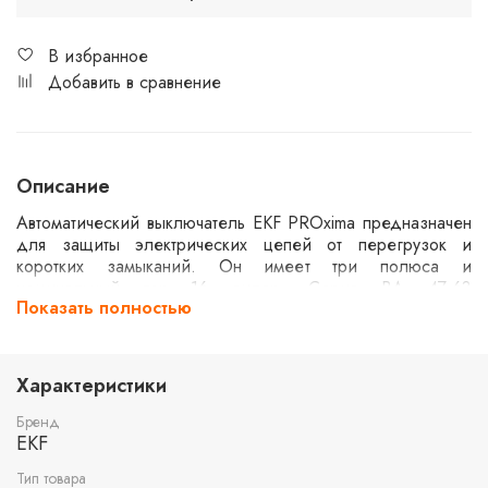
В избранное
Добавить в сравнение
Описание
Автоматический выключатель EKF PROxima предназначен
для защиты электрических цепей от перегрузок и
коротких замыканий. Он имеет три полюса и
номинальный ток 16 ампер. Серия ВА 47-63
Показать полностью
обеспечивает надежную работу в бытовых и
промышленных условиях. С отключающей способностью
4,5 кА, выключатель подходит для использования в
системах среднего уровня сложности.
Характеристики
Бренд
EKF
Тип товара