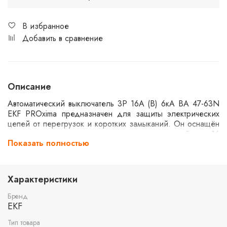
В избранное
Добавить в сравнение
Описание
Автоматический выключатель 3P 16А (B) 6кА ВА 47-63N
EKF PROxima предназначен для защиты электрических
цепей от перегрузок и коротких замыканий. Он оснащён
тремя полюсами и рассчитан на номинальный ток 16
Показать полностью
ампер. Устройство имеет отключающую способность 6 кА
и используется в распределительных системах низкого
напряжения.
Характеристики
Бренд
EKF
Тип товара