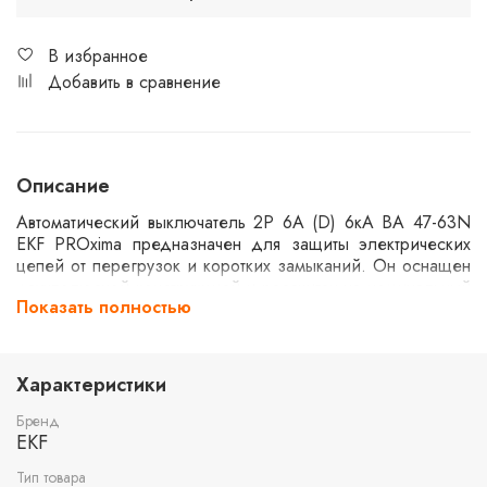
В избранное
Добавить в сравнение
Описание
Автоматический выключатель 2P 6А (D) 6кА ВА 47-63N
EKF PROxima предназначен для защиты электрических
цепей от перегрузок и коротких замыканий. Он оснащен
двухполюсной конструкцией и рассчитан на номинальный
Показать полностью
ток 6А. Модель обеспечивает надежную работу в сетях с
номинальным отключающим током до 6кА, что делает
его подходящим для использования в бытовых и
промышленных установках.
Характеристики
Бренд
EKF
Тип товара