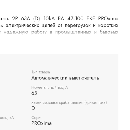
атель 2P 63А (D) 10kA ВА 47-100 EKF PROxima
ы электрических цепей от перегрузок и коротких
ет надежную работу в промышленных и бытовых
 конструкция позволяет отключать одновременно
ичивает безопасность эксплуатации.
Тип товара
Автоматический выключатель
Номинальный ток, А
63
Характеристика срабатывания (кривая тока)
D
сть, кА
Серия
PROxima