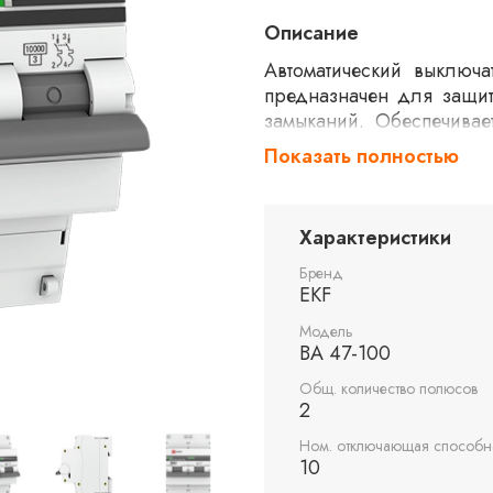
Описание
Автоматический выключ
предназначен для защит
замыканий. Обеспечива
условиях. Двухполюсная
Показать полностью
два проводника, что увел
Характеристики
Бренд
EKF
Модель
ВА 47-100
Общ. количество полюсов
2
Ном. отключающая способно
10