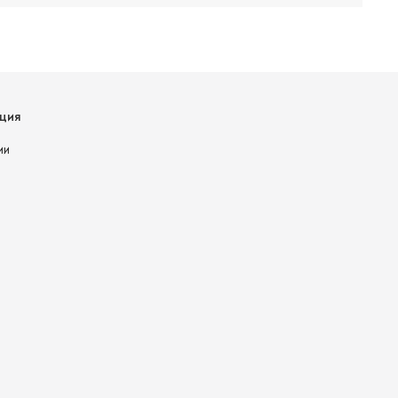
ция
ии