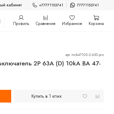
ый кабинет
+77771153741
77771153741
Профиль
Сравнение
Избранное
Корзина
арт.
mcb47100-2-63D-pro
ыключатель 2P 63А (D) 10kA ВА 47-
Купить в 1 клик