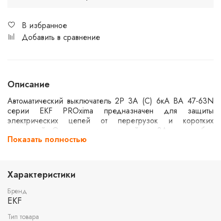
В избранное
Добавить в сравнение
Описание
Автоматический выключатель 2P 3А (C) 6кА ВА 47-63N
серии EKF PROxima предназначен для защиты
электрических цепей от перегрузок и коротких
замыканий. Он имеет номинальный ток 3А и способен
Показать полностью
выдерживать ток короткого замыкания до 6кА.
Двухполюсная конструкция позволяет использовать его в
однофазных и двухфазных системах. Подходит для
применения в жилых и коммерческих зданиях.
Характеристики
Бренд
EKF
Тип товара