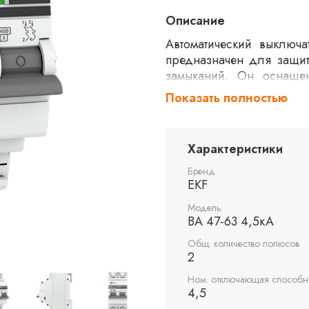
Описание
Автоматический выключ
предназначен для защит
замыканий. Он оснаще
номинальный ток 32 амп
Показать полностью
долговечность в экс
использования в жилых 
Характеристики
Бренд
EKF
Модель
ВА 47-63 4,5кА
Общ. количество полюсов
2
Ном. отключающая способно
4,5