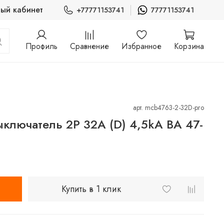
ый кабинет
+77771153741
77771153741
Профиль
Сравнение
Избранное
Корзина
арт.
mcb4763-2-32D-pro
ыключатель 2P 32А (D) 4,5kA ВА 47-
Купить в 1 клик