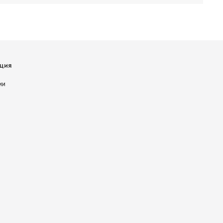
ция
ии