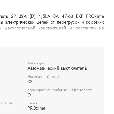
атель 2P 32А (D) 4,5kA ВА 47-63 EKF PROxima
ы электрических цепей от перегрузок и коротких
н двухполюсной конструкцией и рассчитан на
ера. Серия PROxima обеспечивает надежность и
плуатации, что делает его подходящим для
и коммерческих помещениях.
Тип товара
Автоматический выключатель
Номинальный ток, А
32
Характеристика срабатывания (кривая тока)
D
сть, кА
Серия
PROxima