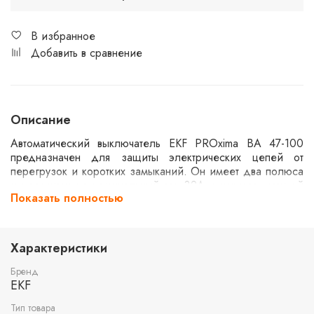
В избранное
Добавить в сравнение
Описание
Автоматический выключатель EKF PROxima ВА 47-100
предназначен для защиты электрических цепей от
перегрузок и коротких замыканий. Он имеет два полюса
и рассчитан на номинальный ток 32А с характеристикой
Показать полностью
отключения типа D. Выключатель способен выдерживать
ток короткого замыкания до 10kA, что делает его
подходящим для использования в промышленных и
коммерческих установках.
Характеристики
Бренд
EKF
Тип товара