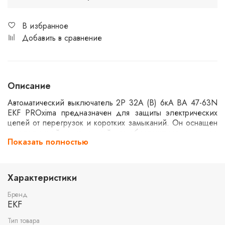
В избранное
Добавить в сравнение
Описание
Автоматический выключатель 2P 32А (B) 6кА ВА 47-63N
EKF PROxima предназначен для защиты электрических
цепей от перегрузок и коротких замыканий. Он оснащен
двухполюсной конструкцией, что обеспечивает надежное
Показать полностью
отключение цепи при аварийных ситуациях. Устройство
рассчитано на номинальный ток 32А и обладает
отключающей способностью 6кА, что делает его
подходящим для использования в бытовых и
Характеристики
промышленных сетях.
Бренд
EKF
Тип товара