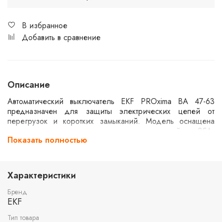
В избранное
Добавить в сравнение
Описание
Автоматический выключатель EKF PROxima ВА 47-63
предназначен для защиты электрических цепей от
перегрузок и коротких замыканий. Модель оснащена
двумя полюсами и рассчитана на номинальный ток 25А.
Показать полностью
Способен отключать токи до 4,5kA. Применяется в
бытовых и промышленных электроустановках для
обеспечения надежной работы электрических систем.
Характеристики
Бренд
EKF
Тип товара