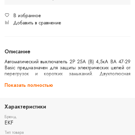
В избранное
Добавить в сравнение
Описание
Автоматический выключатель 2P 25А (B) 4,5кА ВА 47-29
Basic предназначен для защиты электрических цепей от
перегрузок и коротких замыканий. Двухполюсная
конструкция позволяет использовать его в однофазных
Показать полностью
сетях. Номинальный ток составляет 25 ампер, а
отключающая способность — 4,5 кА. Класс
характеристики B обеспечивает быстрое срабатывание
при перегрузках.
Характеристики
Бренд
EKF
Тип товара