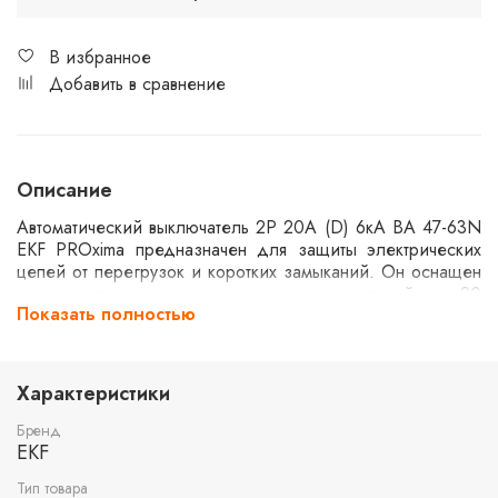
В избранное
Добавить в сравнение
Описание
Автоматический выключатель 2P 20А (D) 6кА ВА 47-63N
EKF PROxima предназначен для защиты электрических
цепей от перегрузок и коротких замыканий. Он оснащен
двумя полюсами и рассчитан на номинальный ток 20
Показать полностью
ампер. Класс срабатывания "D" подходит для цепей с
высокими пусковыми токами. Максимальная отключающая
способность составляет 6 кА, что обеспечивает надежную
защиту в различных условиях эксплуатации.
Характеристики
Бренд
EKF
Тип товара