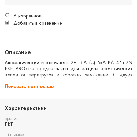
В избранное
Добавить в сравнение
Описание
Автоматический выключатель 2P 16А (C) 6кА ВА 47-63N
EKF PROxima предназначен для защиты электрических
цепей от перегрузок и коротких замыканий. С двумя
полюсами и номинальным током 16 ампер, он
Показать полностью
обеспечивает надежную работу в бытовых и
промышленных сетях. Серия PROxima от EKF отличается
высокой надежностью и долговечностью.
Характеристики
Бренд
EKF
Тип товара