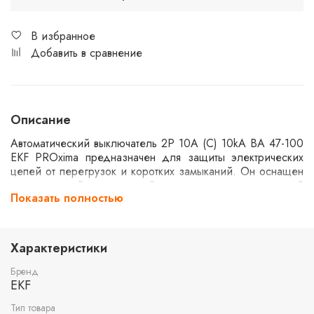
В избранное
Добавить в сравнение
Описание
Автоматический выключатель 2P 10А (C) 10kA ВА 47-100
EKF PROxima предназначен для защиты электрических
цепей от перегрузок и коротких замыканий. Он оснащен
двухполюсной конструкцией и рассчитан на номинальный
Показать полностью
ток 10А. Устройство обладает высокой отключающей
способностью до 10kA, что делает его подходящим для
использования в промышленных и бытовых установках.
Характеристики
Бренд
EKF
Тип товара