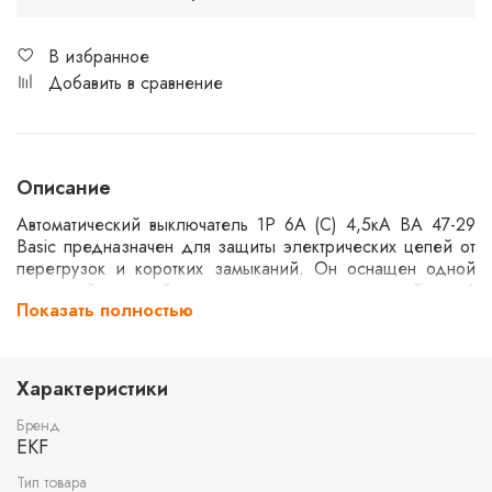
В избранное
Добавить в сравнение
Описание
Автоматический выключатель 1P 6А (C) 4,5кА ВА 47-29
Basic предназначен для защиты электрических цепей от
перегрузок и коротких замыканий. Он оснащен одной
полюсной секцией и рассчитан на номинальный ток 6
Показать полностью
ампер. Характеристика C указывает на среднюю
чувствительность к токам перегрузки. Максимальная
отключающая способность составляет 4,5 кА.
Применяется в бытовых и коммерческих электрических
Характеристики
системах.
Бренд
EKF
Тип товара