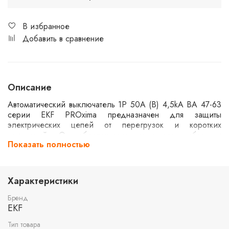
В избранное
Добавить в сравнение
Описание
Автоматический выключатель 1P 50А (В) 4,5kA ВА 47-63
серии EKF PROxima предназначен для защиты
электрических цепей от перегрузок и коротких
замыканий. Он обеспечивает надежную работу и
Показать полностью
безопасность в однофазных системах. Устройство
рассчитано на номинальный ток 50А и имеет
отключающую способность 4,5kA, что делает его
подходящим для использования в бытовых и
Характеристики
коммерческих установках.
Бренд
EKF
Тип товара