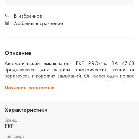
В избранное
Добавить в сравнение
Описание
Автоматический выключатель EKF PROxima ВА 47-63
предназначен для защиты электрических цепей от
перегрузок и коротких замыканий. Он имеет один полюс
и рассчитан на номинальный ток 50А. Класс
Показать полностью
характеристики C обеспечивает стандартное время
срабатывания. Максимальная отключающая способность
составляет 4,5kA, что делает его подходящим для
использования в бытовых и коммерческих установках.
Характеристики
Бренд
EKF
Тип товара