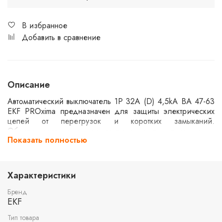
В избранное
Добавить в сравнение
Описание
Автоматический выключатель 1P 32А (D) 4,5kA ВА 47-63
EKF PROxima предназначен для защиты электрических
цепей от перегрузок и коротких замыканий.
Обеспечивает надежное отключение при превышении
Показать полностью
заданного тока. Используется в жилых и коммерческих
объектах. Обладает характеристикой отключения типа D,
что делает его подходящим для цепей с высокими
пусковыми токами.
Характеристики
Бренд
EKF
Тип товара