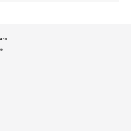
ция
ии