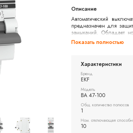
Описание
Автоматический выключ
предназначен для защит
замыканий. Обладает н
срабатывания типа C. Вы
Показать полностью
до 10 килоампер, что о
бытовых условиях.
Характеристики
Бренд
EKF
Модель
ВА 47-100
Общ. количество полюсов
1
Ном. отключающая способно
10