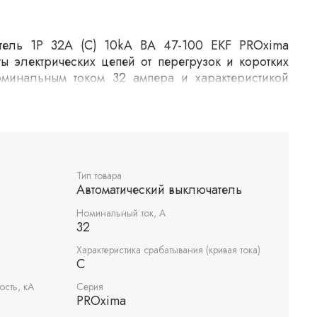
атель 1P 32А (C) 10kA ВА 47-100 EKF PROxima
ы электрических цепей от перегрузок и коротких
оминальным током 32 ампера и характеристикой
ключатель рассчитан на отключающую способность
беспечивает надежную защиту в промышленных и
Тип товара
Автоматический выключатель
Номинальный ток, А
32
Характеристика срабатывания (кривая тока)
C
сть, кА
Серия
PROxima