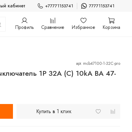
ый кабинет
+77771153741
77771153741
Профиль
Сравнение
Избранное
Корзина
арт.
mcb47100-1-32C-pro
ыключатель 1P 32А (C) 10kA ВА 47-
Купить в 1 клик