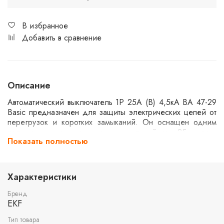
В избранное
Добавить в сравнение
Описание
Автоматический выключатель 1P 25А (B) 4,5кА ВА 47-29
Basic предназначен для защиты электрических цепей от
перегрузок и коротких замыканий. Он оснащен одним
полюсом и рассчитан на номинальный ток 25 ампер.
Показать полностью
Устройство имеет отключающую способность 4,5 кА и
относится к серии Basic, что делает его подходящим для
использования в бытовых и коммерческих установках.
Характеристики
Бренд
EKF
Тип товара