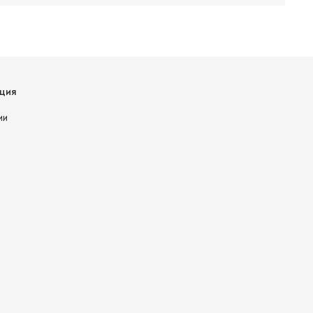
ция
ии