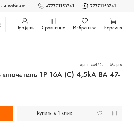
ый кабинет
+77771153741
77771153741
Профиль
Сравнение
Избранное
Корзина
арт.
mcb4763-1-16C-pro
ключатель 1P 16А (C) 4,5kA ВА 47-
Купить в 1 клик