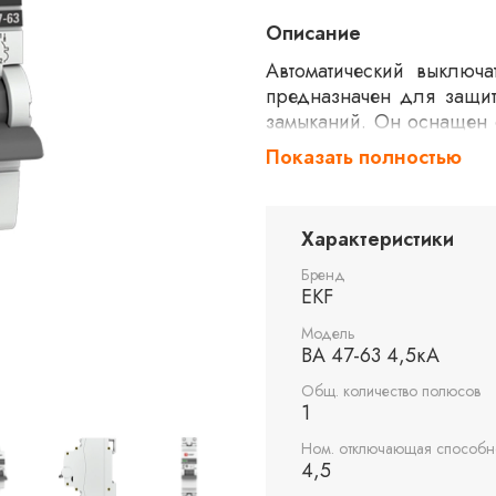
Описание
Автоматический выключ
предназначен для защит
замыканий. Он оснащен 
16 ампер. Устройство 
Показать полностью
способностью 4,5 кА. П
для обеспечения безопас
Характеристики
Бренд
EKF
Модель
ВА 47-63 4,5кА
Общ. количество полюсов
1
Ном. отключающая способно
4,5