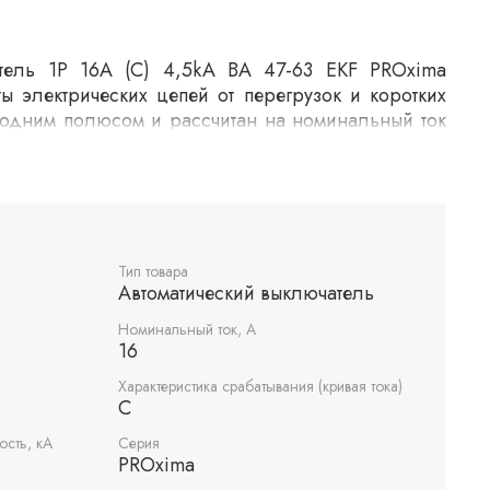
атель 1P 16А (C) 4,5kA ВА 47-63 EKF PROxima
ы электрических цепей от перегрузок и коротких
одним полюсом и рассчитан на номинальный ток
обеспечивает надежную защиту с отключающей
рименяется в жилых и коммерческих помещениях
ности электрических систем.
Тип товара
Автоматический выключатель
Номинальный ток, А
16
Характеристика срабатывания (кривая тока)
C
сть, кА
Серия
PROxima