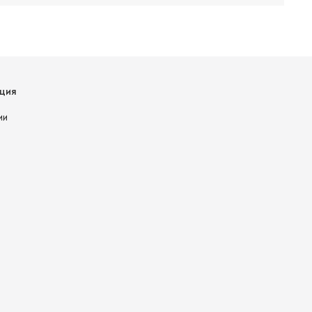
ция
ии