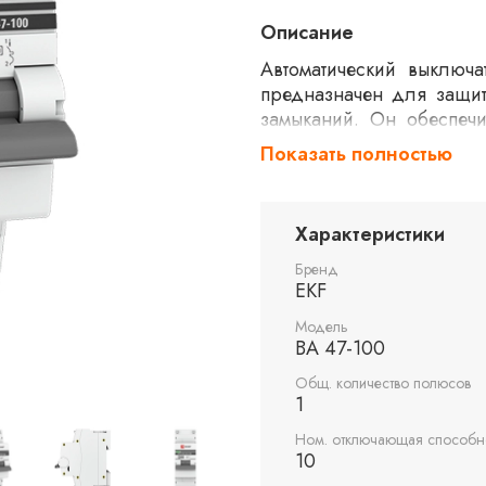
Описание
Автоматический выключ
предназначен для защит
замыканий. Он обеспеч
ситуаций. Модель ра
Показать полностью
характеристику срабатыв
с высокими пусковыми 
составляет 10kA.
Характеристики
Бренд
EKF
Модель
ВА 47-100
Общ. количество полюсов
1
Ном. отключающая способно
10