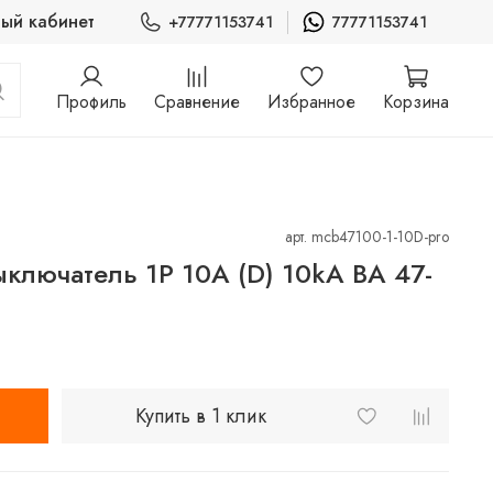
ый кабинет
+77771153741
77771153741
Профиль
Сравнение
Избранное
Корзина
арт.
mcb47100-1-10D-pro
ыключатель 1P 10А (D) 10kA ВА 47-
Купить в 1 клик