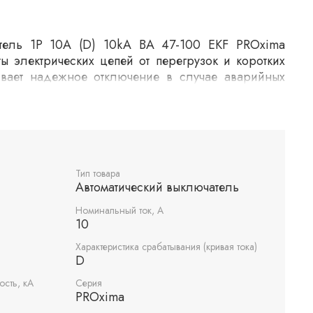
атель 1P 10А (D) 10kA ВА 47-100 EKF PROxima
ы электрических цепей от перегрузок и коротких
ивает надежное отключение в случае аварийных
ссчитана на номинальный ток 10А и имеет
ания типа D, что делает ее подходящей для цепей
токами. Максимальная отключающая способность
Тип товара
Автоматический выключатель
Номинальный ток, А
10
Характеристика срабатывания (кривая тока)
D
сть, кА
Серия
PROxima