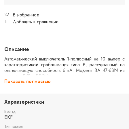
В избранное
Добавить в сравнение
Описание
Автоматический выключатель 1-полюсный на 10 ампер с
характеристикой срабатывания типа B, рассчитанный на
отключающую способность 6 кА. Модель ВА 47-63N из
серии EKF PROxima предназначена для защиты
Показать полностью
электрических цепей от перегрузок и коротких
замыканий. Используется в жилых и коммерческих
помещениях для обеспечения безопасности
электроснабжения.
Характеристики
Бренд
EKF
Тип товара