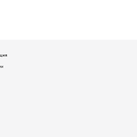
ция
ии